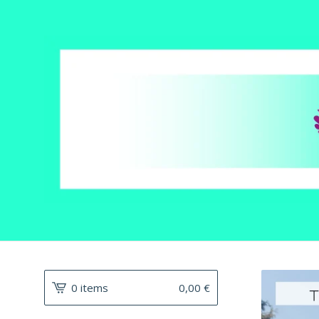
0 items
0,00
€