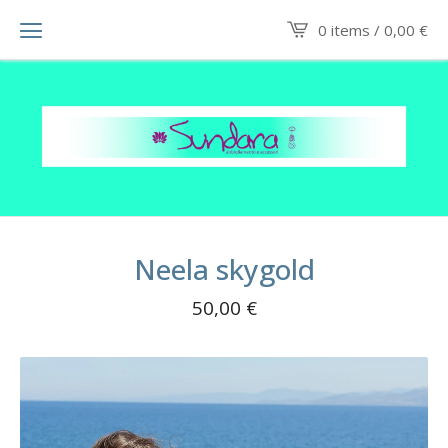
0 items /
0,00
€
Neela skygold
50,00
€