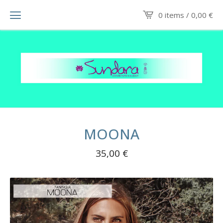
0 items /
0,00
€
MOONA
35,00
€