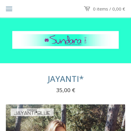
0 items /
0,00
€
JAYANTI*
35,00
€