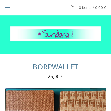
0 items /
0,00
€
BORPWALLET
25,00
€