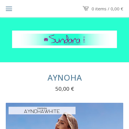
0 items /
0,00
€
AYNOHA
50,00
€